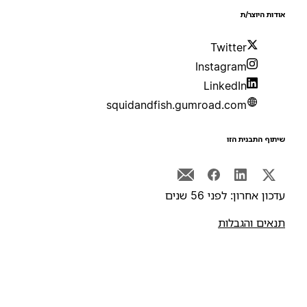
ודות היוצר/ת
Twitter
Instagram
LinkedIn
squidandfish.gumroad.com
יתוף התבנית הזו
דכון אחרון: לפני 56 שנים
נאים והגבלות