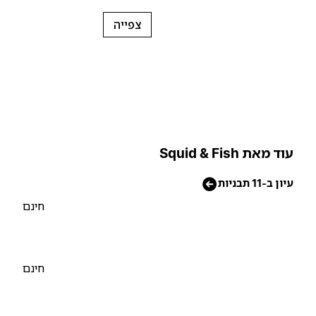
צפייה
וד מאת Squid & Fish
יון ב-11 תבניות
חינם
חינם