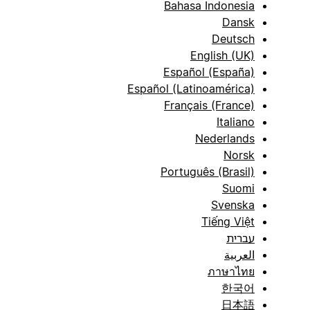
Bahasa Indonesia
Dansk
Deutsch
English (UK)
Español (España)
Español (Latinoamérica)
Français (France)
Italiano
Nederlands
Norsk
Português (Brasil)
Suomi
Svenska
Tiếng Việt
עברית
العربية
ภาษาไทย
한국어
日本語