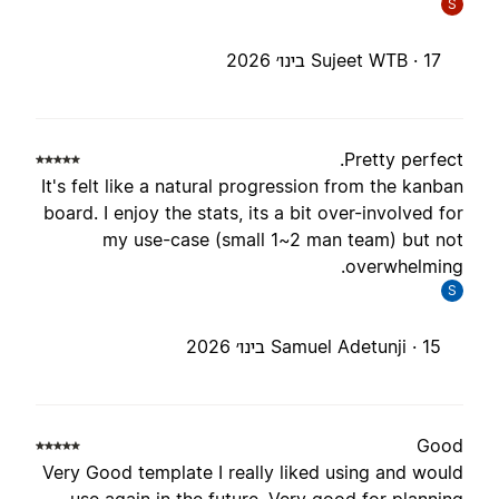
S
17 בינו׳ 2026
Sujeet WTB ·
Pretty perfect
It's felt like a natural progression from the kanba
board. I enjoy the stats, its a bit over-involved fo
my use-case (small 1~2 man team) but no
overwhelming
S
15 בינו׳ 2026
Samuel Adetunji ·
Goo
Very Good template I really liked using and woul