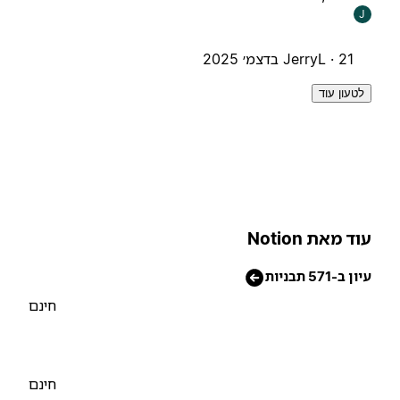
J
21 בדצמ׳ 2025
JerryL ·
לטעון עוד
וד מאת Notion
יון ב-571 תבניות
חינם
חינם