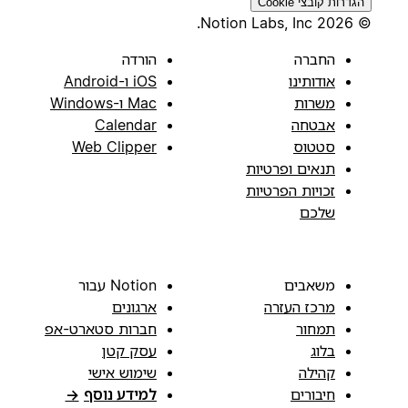
הגדרות קובצי Cookie
© 2026 Notion Labs, Inc.
החברה
הורדה
אודותינו
iOS ו-Android
משרות
Mac ו-Windows
אבטחה
Calendar
סטטוס
Web Clipper
תנאים ופרטיות
זכויות הפרטיות
שלכם
משאבים
Notion עבור
מרכז העזרה
ארגונים
תמחור
חברות סטארט-אפ
בלוג
עסק קטן
קהילה
שימוש אישי
חיבורים
למידע נוסף
→