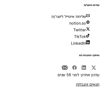
ודות היוצר/ת
שליחת אימייל ליוצר/ת
notion.so
Twitter
TikTok
LinkedIn
יתוף התבנית הזו
דכון אחרון: לפני 56 שנים
נאים והגבלות