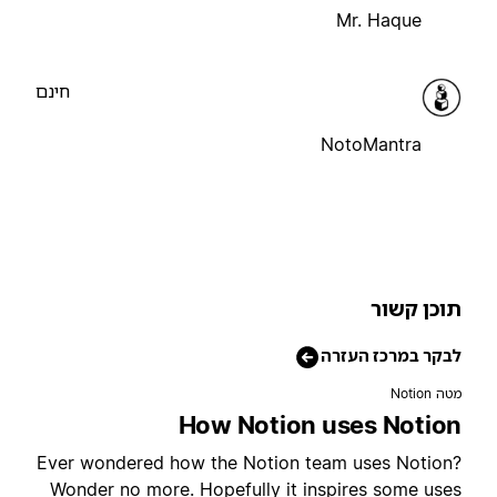
Mr. Haque
חינם
NotoMantra
וכן קשור
בקר במרכז העזרה
טה Notion
How Notion uses Notio
Ever wondered how the Notion team uses Notion
Wonder no more. Hopefully it inspires some use