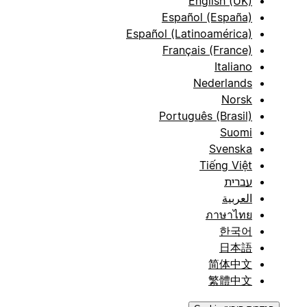
English (UK)
Español (España)
Español (Latinoamérica)
Français (France)
Italiano
Nederlands
Norsk
Português (Brasil)
Suomi
Svenska
Tiếng Việt
עברית
العربية
ภาษาไทย
한국어
日本語
简体中文
繁體中文