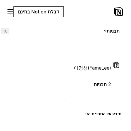
קבלת Notion בחינם
תבניות
이명성(FameLee)
2 תבניות
ידע על התבנית הזו