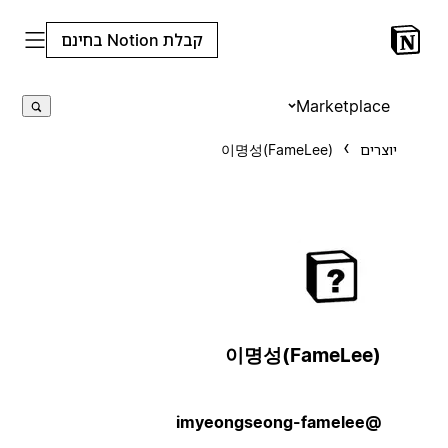
קבלת Notion בחינם
Marketplace
יוצרים
이명성(FameLee)
이명성(FameLee)
@imyeongseong-famelee