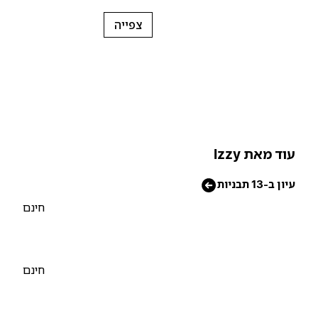
צפייה
וד מאת Izzy
יון ב-13 תבניות
חינם
חינם