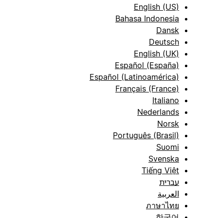
English (US)
Bahasa Indonesia
Dansk
Deutsch
English (UK)
Español (España)
Español (Latinoamérica)
Français (France)
Italiano
Nederlands
Norsk
Português (Brasil)
Suomi
Svenska
Tiếng Việt
עברית
العربية
ภาษาไทย
한국어