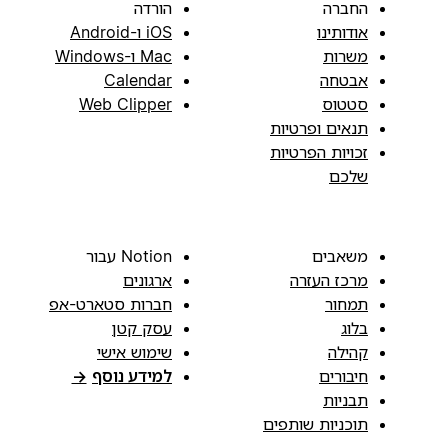
החברה
הורדה
אודותינו
iOS ו-Android
משרות
Mac ו-Windows
אבטחה
Calendar
סטטוס
Web Clipper
תנאים ופרטיות
זכויות הפרטיות
שלכם
משאבים
Notion עבור
מרכז העזרה
ארגונים
תמחור
חברות סטארט-אפ
בלוג
עסק קטן
קהילה
שימוש אישי
חיבורים
למידע נוסף
→
תבניות
תוכניות שותפים