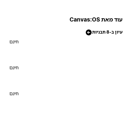
וד מאת Canvas:OS
יון ב-8 תבניות
חינם
חינם
חינם