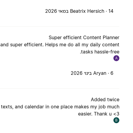
14 במאי 2026
Beatrix Hersich ·
Super efficient Content Planner
and super efficient. Helps me do all my daily content
tasks hassle-free.
A
6 בינו׳ 2026
Aryan ·
Added twice
s, texts, and calendar in one place makes my job much
easier. Thank u <3
B