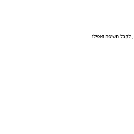
להעלות את התבנית שלכם לגלריית התבניות של Notion, לקבל חשיפה ואפילו