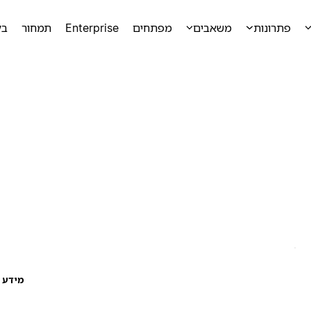
פתרונות
משאבים
מפתחים
Enterprise
תמחור
בק
מידע ע