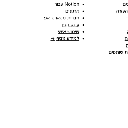
ים
Notion עבור
העזרה
ארגונים
חברות סטארט-אפ
עסק קטן
שימוש אישי
ם
למידע נוסף
→
ת
ות שותפים