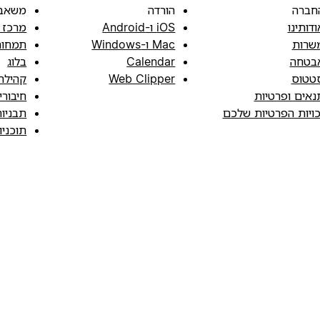
חברה
הורדה
משאב
ודותינו
iOS ו-Android
מרכז 
שרות
Mac ו-Windows
תמחור
בטחה
Calendar
בלוג
טטוס
Web Clipper
קהילה
נאים ופרטיות
חיבורי
כויות הפרטיות שלכם
תבניו
תוכני