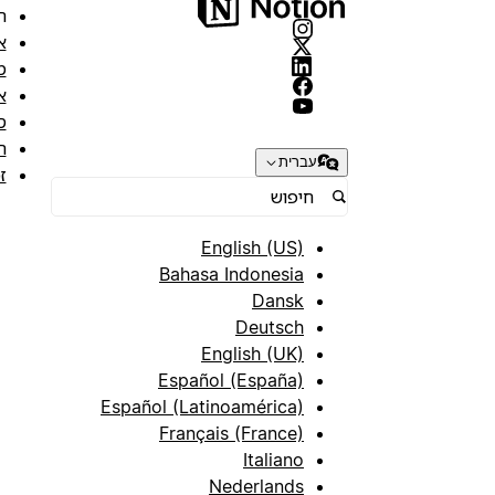
ה
א
מ
א
ס
ת
עברית
ז
English (US)
Bahasa Indonesia
Dansk
Deutsch
English (UK)
Español (España)
Español (Latinoamérica)
Français (France)
Italiano
Nederlands