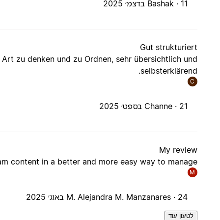
11 בדצמ׳ 2025
Bashak ·
Gut strukturiert
 Art zu denken und zu Ordnen, sehr übersichtlich und
selbsterklärend.
C
21 בספט׳ 2025
Channe ·
My review
am content in a better and more easy way to manage
M
24 באוג׳ 2025
M. Alejandra M. Manzanares ·
לטעון עוד