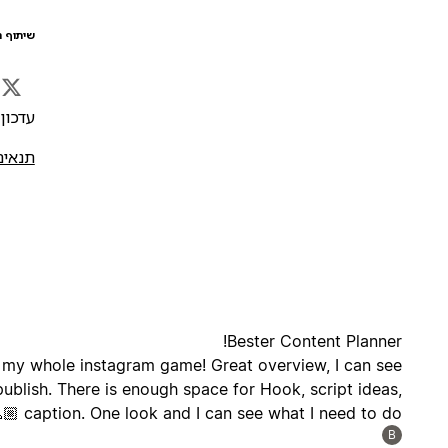
שיתוף ה
עדכון אח
תנאים
Bester Content Planner!
d my whole instagram game! Great overview, I can see
publish. There is enough space for Hook, script ideas,
caption. One look and I can see what I need to do 🙏🏼
B