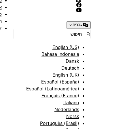
מ
א
ס
ת
עברית
ז
English (US)
Bahasa Indonesia
Dansk
Deutsch
English (UK)
Español (España)
Español (Latinoamérica)
Français (France)
Italiano
Nederlands
Norsk
Português (Brasil)