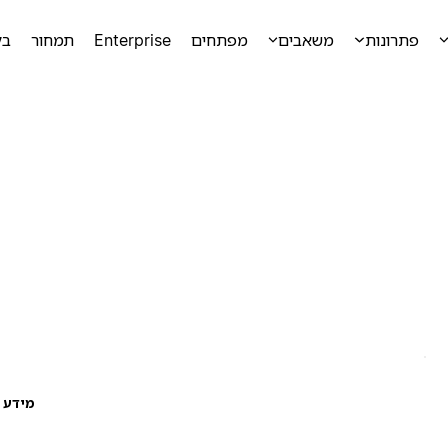
פתרונות
משאבים
מפתחים
Enterprise
תמחור
בק
מידע ע