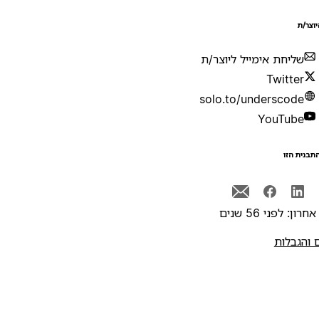
יוצר/ת
שליחת אימייל ליוצר/ת
Twitter
solo.to/underscode
YouTube
תבנית הזו
רון: לפני 56 שנים
 והגבלות