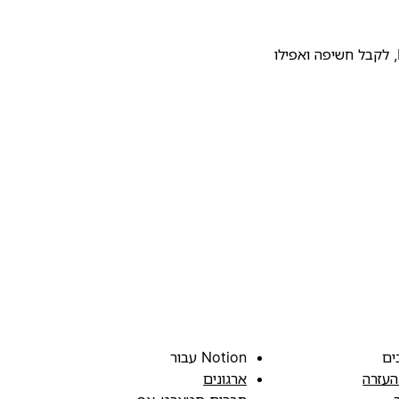
להעלות את התבנית שלכם לגלריית התבניות של Notion, לקבל חשיפה ואפילו
ים
Notion עבור
העזרה
ארגונים