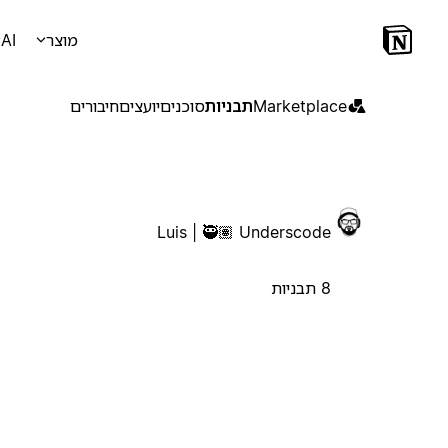
מוצר
AI
Marketplace
תבניות
סוכנים
יועצים
חיבורים
Luis | 🥷🏽 Underscode
8 תבניות