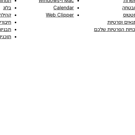
שרות
Mac ו-Windows
תמחור
בטחה
Calendar
בלוג
טטוס
Web Clipper
קהילה
נאים ופרטיות
חיבורי
כויות הפרטיות שלכם
תבניו
תוכני