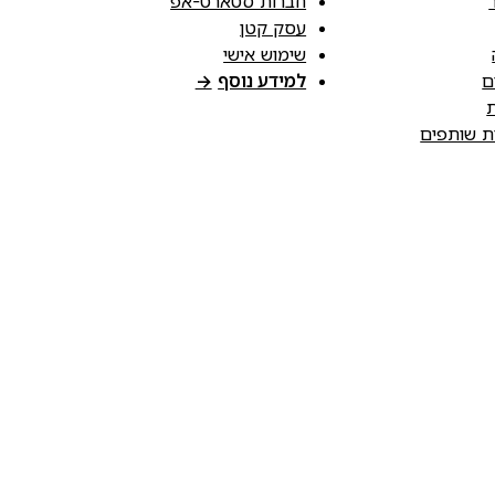
חברות סטארט-אפ
עסק קטן
שימוש אישי
ם
למידע נוסף
→
ת
ות שותפים