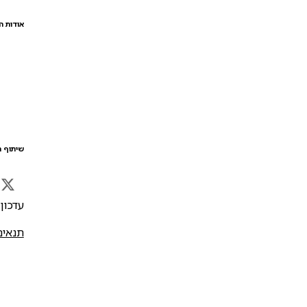
אודות ה
שיתוף ה
עדכון אח
תנאים