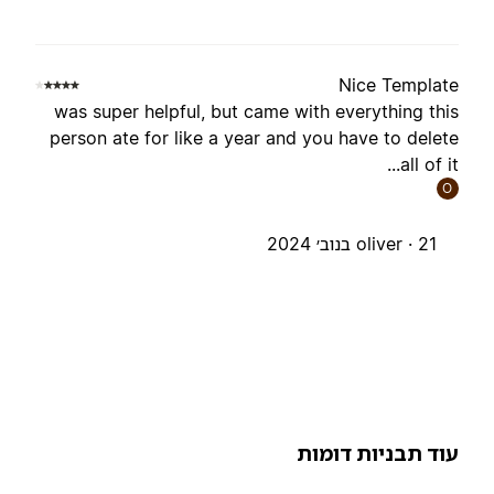
Nice Templat
was super helpful, but came with everything thi
person ate for like a year and you have to delet
all of it..
O
21 בנוב׳ 2024
oliver ·
וד תבניות דומות