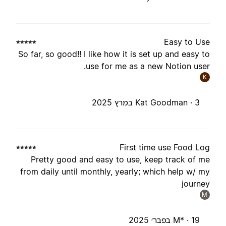
Easy to Us
So far, so good!! I like how it is set up and easy t
use for me as a new Notion user
K
3 במרץ 2025
Kat Goodman ·
First time use Food Lo
Pretty good and easy to use, keep track of m
from daily until monthly, yearly; which help w/ m
journe
M
19 בפבר׳ 2025
M* ·