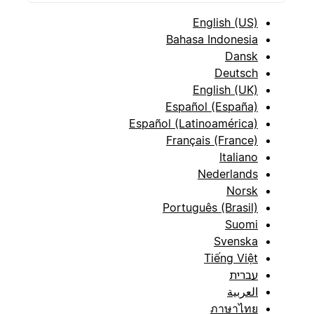
English (US)
Bahasa Indonesia
Dansk
Deutsch
English (UK)
Español (España)
Español (Latinoamérica)
Français (France)
Italiano
Nederlands
Norsk
Português (Brasil)
Suomi
Svenska
Tiếng Việt
עברית
العربية
ภาษาไทย