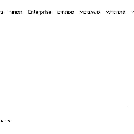
פתרונות
משאבים
מפתחים
Enterprise
תמחור
בק
מידע ע