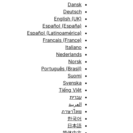
Dansk
Deutsch
English (UK)
Español (España)
Español (Latinoamérica)
Français (France)
Italiano
Nederlands
Norsk
Português (Brasil)
Suomi
Svenska
Tiếng Việt
עברית
العربية
ภาษาไทย
한국어
日本語
简体中文