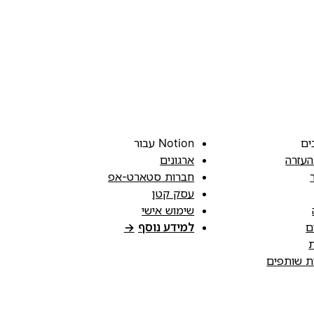
ים
Notion עבור
העזרה
ארגונים
חברות סטארט-אפ
עסק קטן
שימוש אישי
ם
למידע נוסף
→
ת
ות שותפים