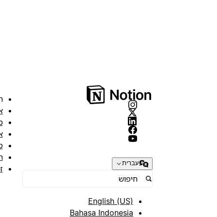
ה
א
מ
א
ס
ת
עברית
ז
English (US)
Bahasa Indonesia