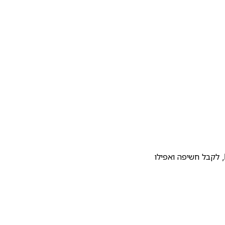
להעלות את התבנית שלכם לגלריית התבניות של Notion, לקבל חשיפה ואפילו