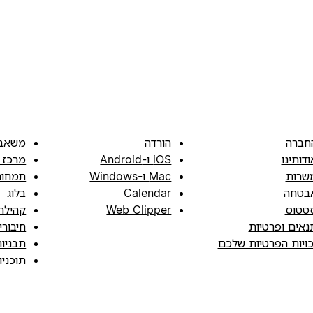
חברה
הורדה
משאב
ודותינו
iOS ו-Android
מרכז 
שרות
Mac ו-Windows
תמחור
בטחה
Calendar
בלוג
טטוס
Web Clipper
קהילה
נאים ופרטיות
חיבורי
כויות הפרטיות שלכם
תבניו
תוכני