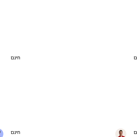
ם
חינם
ם
חינם