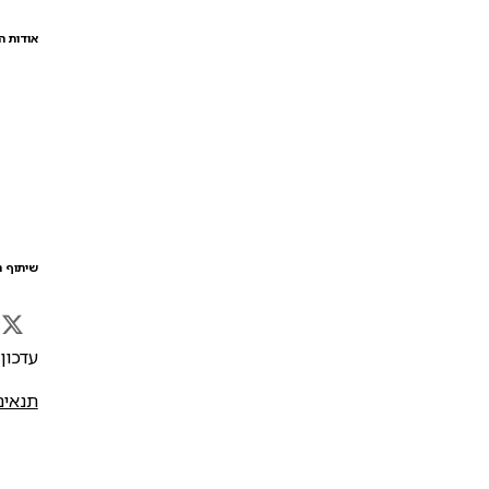
אודות ה
שיתוף ה
עדכון אח
תנאים