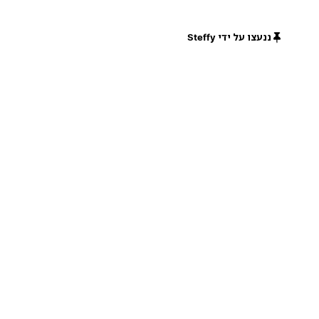
ננעצו על ידי Steffy
חינם
חינם
חינם
חינם