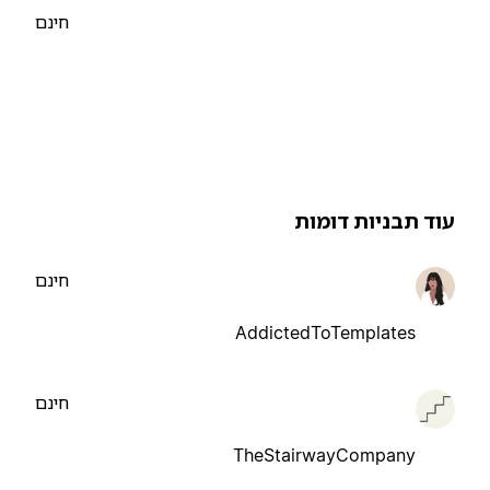
חינם
וד תבניות דומות
חינם
AddictedToTemplates
חינם
TheStairwayCompany