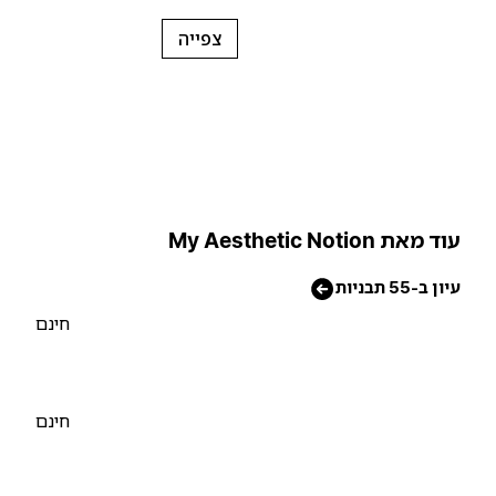
צפייה
וד מאת My Aesthetic Notion
יון ב-55 תבניות
חינם
חינם