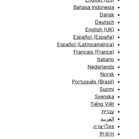
Bahasa Indonesia
Dansk
Deutsch
English (UK)
Español (España)
Español (Latinoamérica)
Français (France)
Italiano
Nederlands
Norsk
Português (Brasil)
Suomi
Svenska
Tiếng Việt
עברית
العربية
ภาษาไทย
한국어