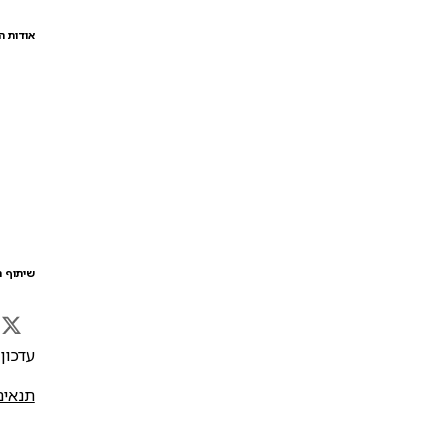
אודות ה
שיתוף ה
עדכון אח
תנאים