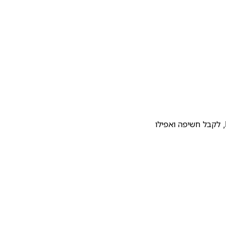
להעלות את התבנית שלכם לגלריית התבניות של Notion, לקבל חשיפה ואפילו