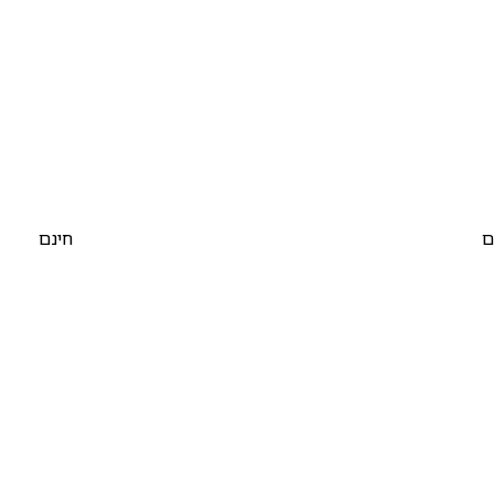
ם
חינם