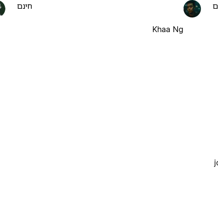
ם
חינם
Khaa Ng
j