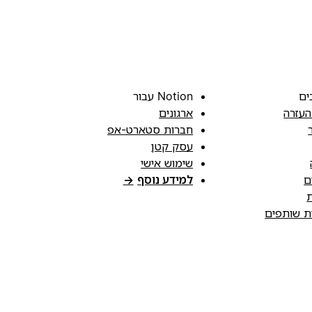
ים
Notion עבור
העזרה
ארגונים
חברות סטארט-אפ
עסק קטן
שימוש אישי
ם
למידע נוסף
→
ת
ות שותפים