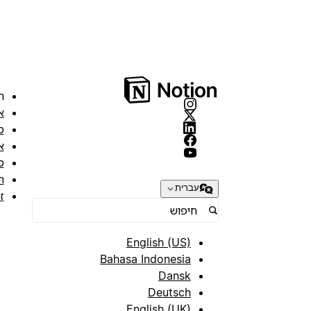
ה
א
מ
א
ס
ת
עברית
ז
English (US)
Bahasa Indonesia
Dansk
Deutsch
English (UK)