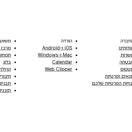
חברה
הורדה
משאב
ודותינו
iOS ו-Android
מרכז 
שרות
Mac ו-Windows
תמחור
בטחה
Calendar
בלוג
טטוס
Web Clipper
קהילה
נאים ופרטיות
חיבורי
כויות הפרטיות שלכם
תבניו
תוכני