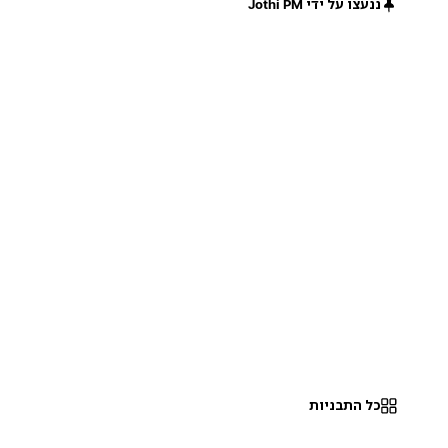
ננעצו על ידי Jothi PM
חינם
חינם
חינם
כל התבניות