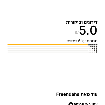
ירוגים וביקורות
5.
5
בוסס על 6 דירוגים
וד מאת Freendahs
יון ב-2 תבניות