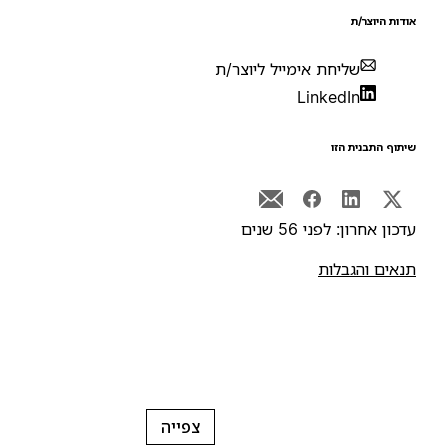
ודות היוצר/ת
שליחת אימייל ליוצר/ת
LinkedIn
יתוף התבנית הזו
דכון אחרון: לפני 56 שנים
נאים והגבלות
צפייה