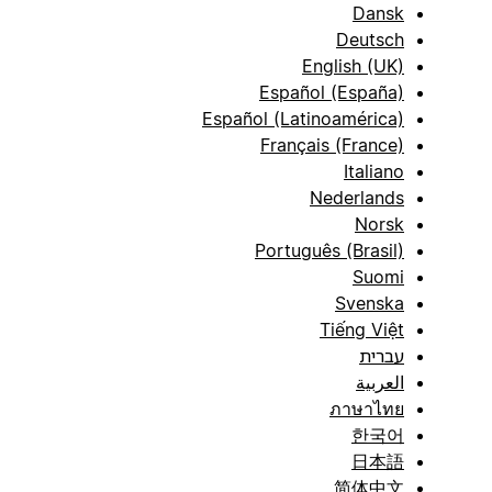
Dansk
Deutsch
English (UK)
Español (España)
Español (Latinoamérica)
Français (France)
Italiano
Nederlands
Norsk
Português (Brasil)
Suomi
Svenska
Tiếng Việt
עברית
العربية
ภาษาไทย
한국어
日本語
简体中文