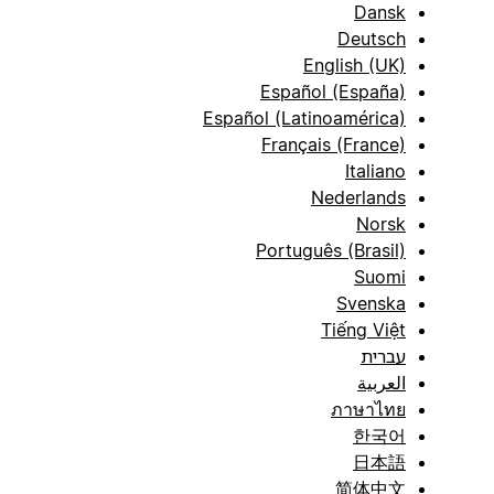
Dansk
Deutsch
English (UK)
Español (España)
Español (Latinoamérica)
Français (France)
Italiano
Nederlands
Norsk
Português (Brasil)
Suomi
Svenska
Tiếng Việt
עברית
العربية
ภาษาไทย
한국어
日本語
简体中文