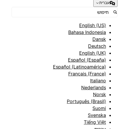
עברית
English (US)
Bahasa Indonesia
Dansk
Deutsch
English (UK)
Español (España)
Español (Latinoamérica)
Français (France)
Italiano
Nederlands
Norsk
Português (Brasil)
Suomi
Svenska
Tiếng Việt
עברית