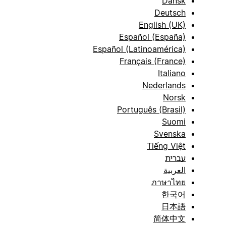
Dansk
Deutsch
English (UK)
Español (España)
Español (Latinoamérica)
Français (France)
Italiano
Nederlands
Norsk
Português (Brasil)
Suomi
Svenska
Tiếng Việt
עברית
العربية
ภาษาไทย
한국어
日本語
简体中文