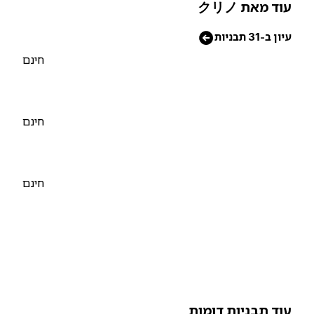
וד מאת クリノ
יון ב-31 תבניות
חינם
חינם
חינם
וד תבניות דומות