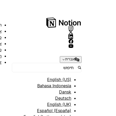
ה
א
מ
א
ס
ת
עברית
ז
English (US)
Bahasa Indonesia
Dansk
Deutsch
English (UK)
Español (España)