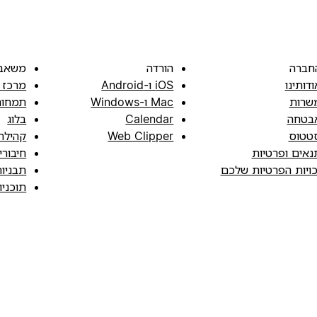
חברה
הורדה
משאב
ודותינו
iOS ו-Android
מרכז 
שרות
Mac ו-Windows
תמחור
בטחה
Calendar
בלוג
טטוס
Web Clipper
קהילה
נאים ופרטיות
חיבורי
כויות הפרטיות שלכם
תבניו
תוכני