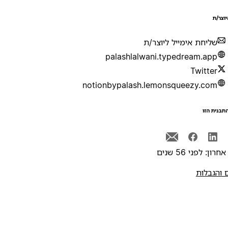
יוצר/ת
שליחת אימייל ליוצר/ת
palashlalwani.typedream.app
Twitter
notionbypalash.lemonsqueezy.com
תבנית הזו
רון: לפני 56 שנים
 והגבלות