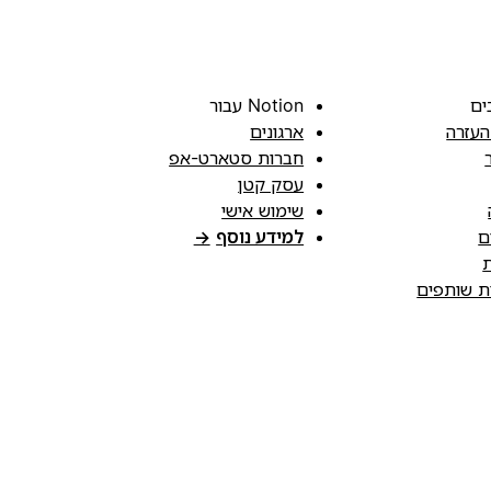
ים
Notion עבור
העזרה
ארגונים
חברות סטארט-אפ
עסק קטן
שימוש אישי
ם
למידע נוסף
→
ת
ות שותפים