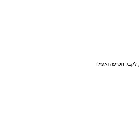
להעלות את התבנית שלכם לגלריית התבניות של Notion, לקבל חשיפה ואפילו