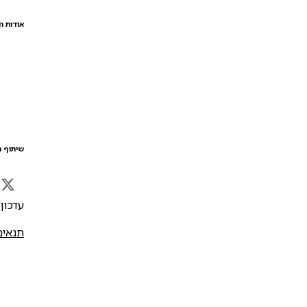
אודות ה
שיתוף ה
עדכון אח
תנאים