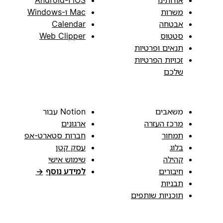
משרות
Mac ו-Windows
אבטחה
Calendar
סטטוס
Web Clipper
תנאים ופרטיות
זכויות הפרטיות
שלכם
משאבים
Notion עבור
מרכז העזרה
ארגונים
תמחור
חברות סטארט-אפ
בלוג
עסק קטן
קהילה
שימוש אישי
חיבורים
למידע נוסף
→
תבניות
תוכניות שותפים