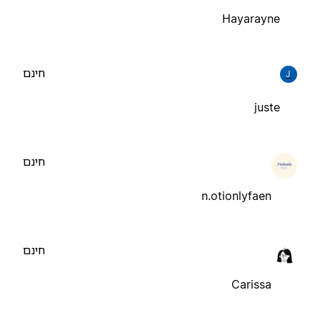
Hayarayne
חינם
J
juste
חינם
n.otionlyfaen
חינם
Carissa