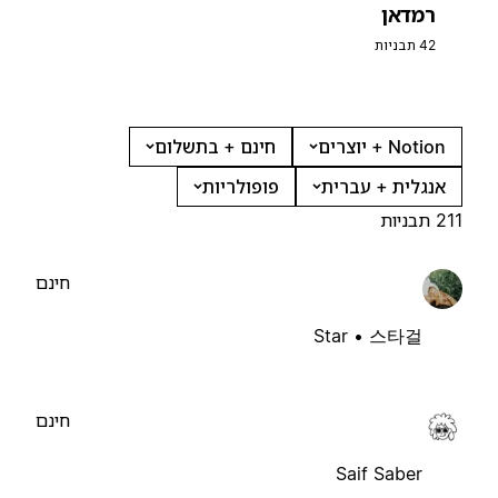
רמדאן
42 תבניות
Notion + יוצרים
חינם + בתשלום
אנגלית + עברית
פופולריות
211 תבניות
חינם
Star • 스타걸
חינם
Saif Saber