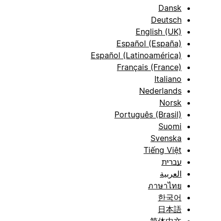
Dansk
Deutsch
English (UK)
Español (España)
Español (Latinoamérica)
Français (France)
Italiano
Nederlands
Norsk
Português (Brasil)
Suomi
Svenska
Tiếng Việt
עברית
العربية
ภาษาไทย
한국어
日本語
简体中文