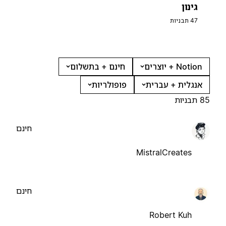
גינון
47 תבניות
Notion + יוצרים
חינם + בתשלום
אנגלית + עברית
פופולריות
85 תבניות
חינם
MistralCreates
חינם
Robert Kuh