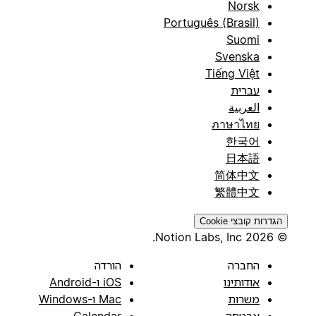
Norsk
Português (Brasil)
Suomi
Svenska
Tiếng Việt
עברית
العربية
ภาษาไทย
한국어
日本語
简体中文
繁體中文
הגדרות קובצי Cookie
© 2026 Notion Labs, Inc.
החברה
הורדה
אודותינו
iOS ו-Android
משרות
Mac ו-Windows
אבטחה
Calendar