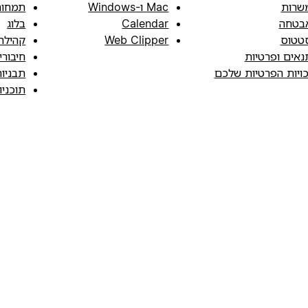
שרות
Mac ו-Windows
תמחור
בטחה
Calendar
בלוג
טטוס
Web Clipper
קהילה
נאים ופרטיות
חיבורי
כויות הפרטיות שלכם
תבניו
תוכני