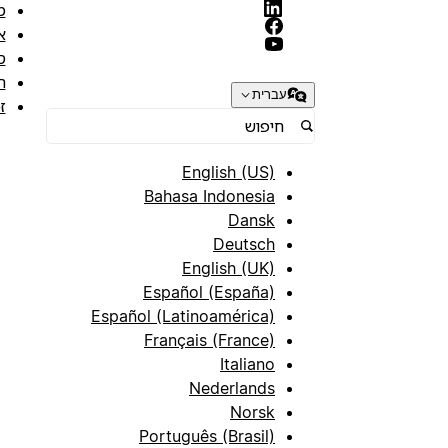
מ
א
ס
ת
עברית
ז
English (US)
Bahasa Indonesia
Dansk
Deutsch
English (UK)
Español (España)
Español (Latinoamérica)
Français (France)
Italiano
Nederlands
Norsk
Português (Brasil)