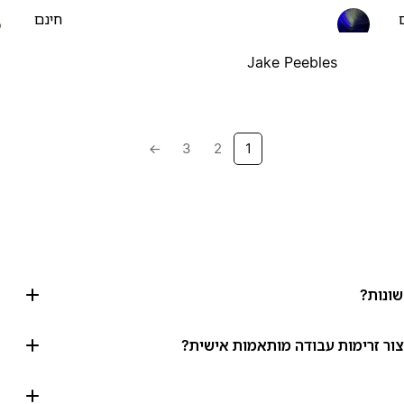
חינם
Jake Peebles
→
3
2
1