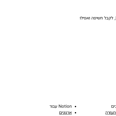
להעלות את התבנית שלכם לגלריית התבניות של Notion, לקבל חשיפה ואפילו
ים
Notion עבור
העזרה
ארגונים