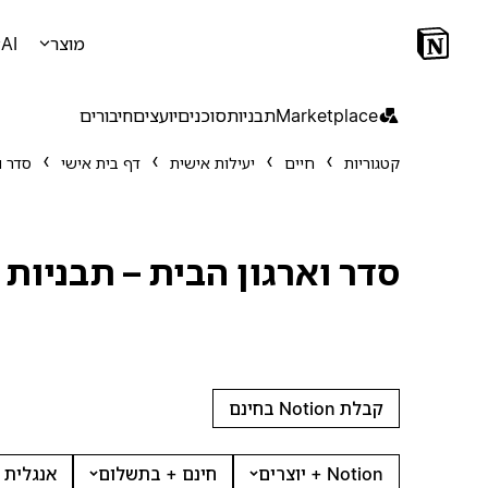
מוצר
AI
Marketplace
תבניות
סוכנים
יועצים
חיבורים
קטגוריות
חיים
יעילות אישית
דף בית אישי
סדר ו
סדר וארגון הבית – תבניות
קבלת Notion בחינם
Notion + יוצרים
חינם + בתשלום
אנגלית 