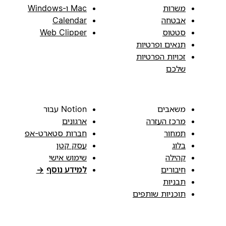
משרות
Mac ו-Windows
אבטחה
Calendar
סטטוס
Web Clipper
תנאים ופרטיות
זכויות הפרטיות
שלכם
משאבים
Notion עבור
מרכז העזרה
ארגונים
תמחור
חברות סטארט-אפ
בלוג
עסק קטן
קהילה
שימוש אישי
חיבורים
למידע נוסף
→
תבניות
תוכניות שותפים