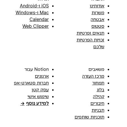
אודותינו
iOS ו-Android
משרות
Mac ו-Windows
אבטחה
Calendar
סטטוס
Web Clipper
תנאים ופרטיות
זכויות הפרטיות
שלכם
משאבים
Notion עבור
מרכז העזרה
ארגונים
תמחור
חברות סטארט-אפ
בלוג
עסק קטן
קהילה
שימוש אישי
חיבורים
למידע נוסף
→
תבניות
תוכניות שותפים