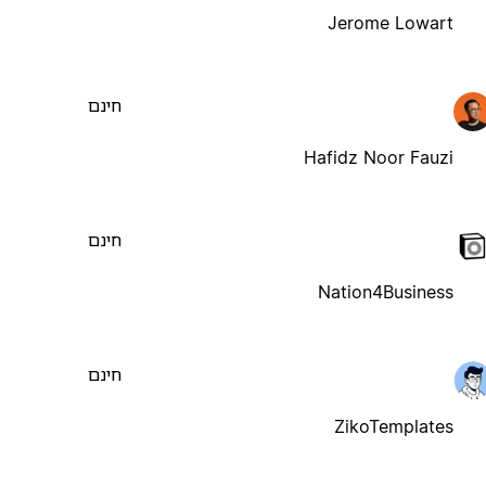
Jerome Lowart
חינם
Hafidz Noor Fauzi
חינם
Nation4Business
חינם
ZikoTemplates