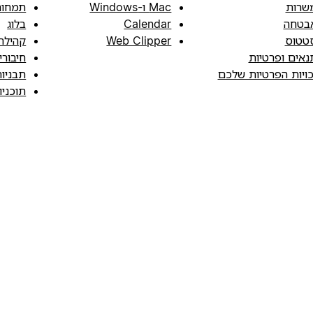
שרות
Mac ו-Windows
תמחור
בטחה
Calendar
בלוג
טטוס
Web Clipper
קהילה
נאים ופרטיות
חיבורי
כויות הפרטיות שלכם
תבניו
תוכני