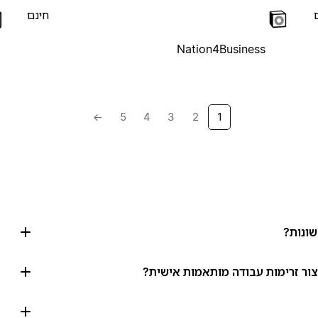
חינם
Nation4Business
→
5
4
3
2
1