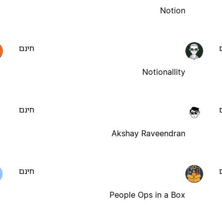
Notion
חינם
Notionallity
חינם
Akshay Raveendran
חינם
People Ops in a Box