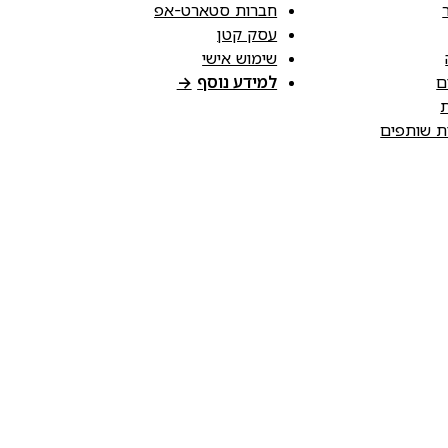
חברות סטארט-אפ
עסק קטן
שימוש אישי
ם
למידע נוסף
→
ת
ות שותפים