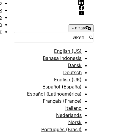
מ
א
ס
ת
עברית
ז
English (US)
Bahasa Indonesia
Dansk
Deutsch
English (UK)
Español (España)
Español (Latinoamérica)
Français (France)
Italiano
Nederlands
Norsk
Português (Brasil)