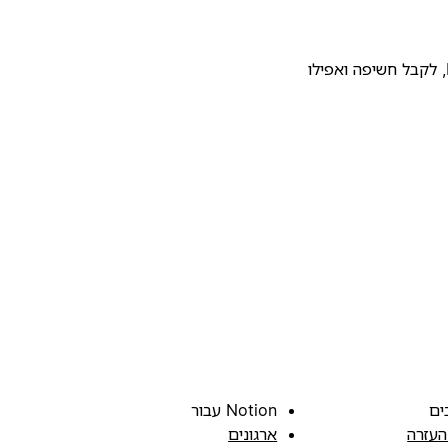
להעלות את התבנית שלכם לגלריית התבניות של Notion, לקבל חשיפה ואפילו
ים
Notion עבור
העזרה
ארגונים