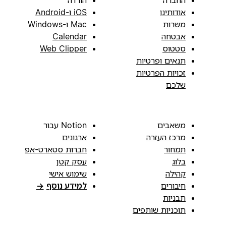
אודותינו
iOS ו-Android
משרות
Mac ו-Windows
אבטחה
Calendar
סטטוס
Web Clipper
תנאים ופרטיות
זכויות הפרטיות
שלכם
משאבים
Notion עבור
מרכז העזרה
ארגונים
תמחור
חברות סטארט-אפ
בלוג
עסק קטן
קהילה
שימוש אישי
חיבורים
למידע נוסף
→
תבניות
תוכניות שותפים