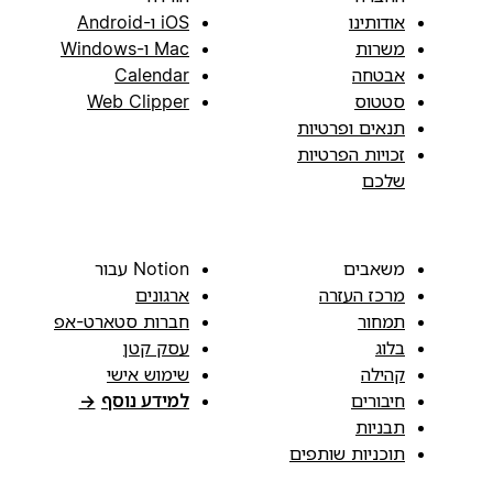
אודותינו
iOS ו-Android
משרות
Mac ו-Windows
אבטחה
Calendar
סטטוס
Web Clipper
תנאים ופרטיות
זכויות הפרטיות
שלכם
משאבים
Notion עבור
מרכז העזרה
ארגונים
תמחור
חברות סטארט-אפ
בלוג
עסק קטן
קהילה
שימוש אישי
חיבורים
למידע נוסף
→
תבניות
תוכניות שותפים