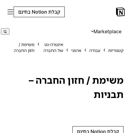
קבלת Notion בחינם
Marketplace
אינטרה-נט
משימת /
קטגוריות
עבודה
ארגוני
של החברה
חזון החברה
משימת / חזון החברה –
תבניות
קבלת Notion בחינם