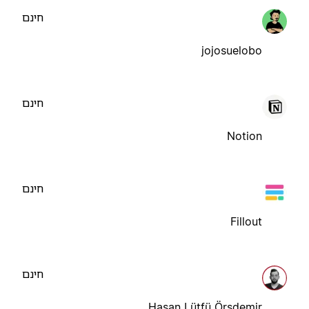
חינם
jojosuelobo
חינם
Notion
חינם
Fillout
חינם
Hasan Lütfü Örsdemir