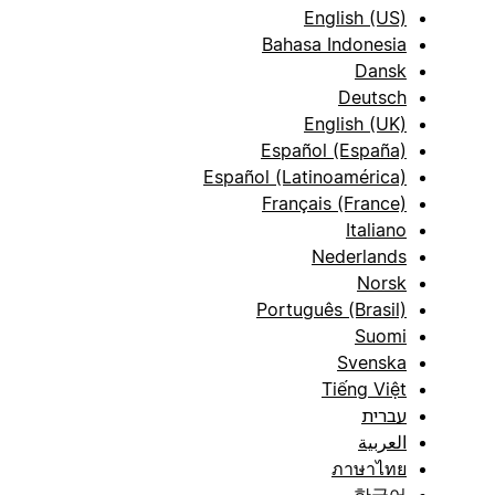
English (US)
Bahasa Indonesia
Dansk
Deutsch
English (UK)
Español (España)
Español (Latinoamérica)
Français (France)
Italiano
Nederlands
Norsk
Português (Brasil)
Suomi
Svenska
Tiếng Việt
עברית
العربية
ภาษาไทย
한국어