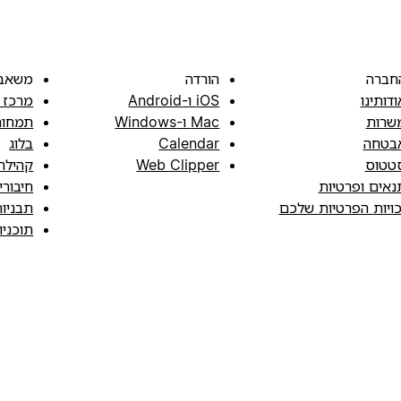
חברה
הורדה
משאב
ודותינו
iOS ו-Android
מרכז 
שרות
Mac ו-Windows
תמחור
בטחה
Calendar
בלוג
טטוס
Web Clipper
קהילה
נאים ופרטיות
חיבורי
כויות הפרטיות שלכם
תבניו
תוכני