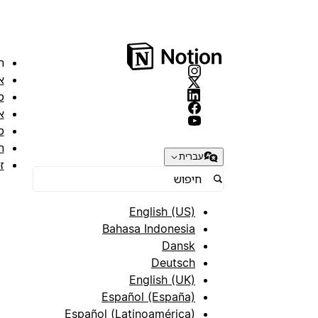
ה
א
מ
א
ס
ת
עברית
ז
English (US)
Bahasa Indonesia
Dansk
Deutsch
English (UK)
Español (España)
Español (Latinoamérica)