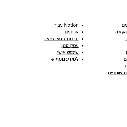
ים
Notion עבור
העזרה
ארגונים
חברות סטארט-אפ
עסק קטן
שימוש אישי
ם
למידע נוסף
→
ת
ות שותפים