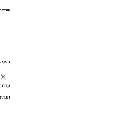
אודות ה
שיתוף ה
עדכון אח
תנאים