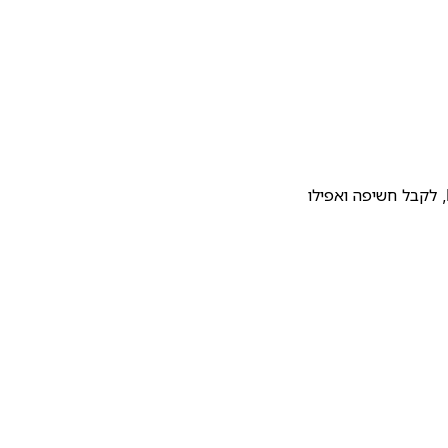
להעלות את התבנית שלכם לגלריית התבניות של Notion, לקבל חשיפה ואפילו