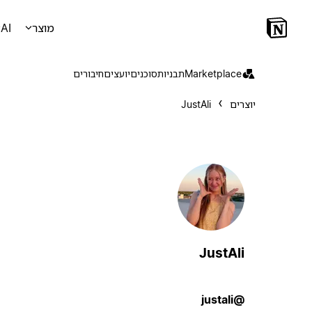
מוצר
AI
Marketplace
תבניות
סוכנים
יועצים
חיבורים
יוצרים
JustAli
JustAli
@justali