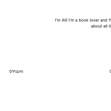
I'm Ali! I'm a book lover and 
about all 
חינם
0