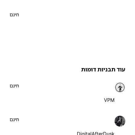
חינם
וד תבניות דומות
חינם
VPM
חינם
DigitalAfterDusk