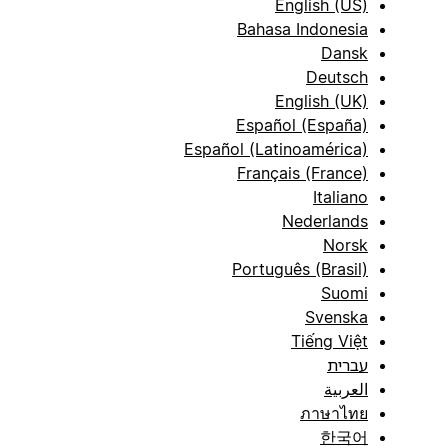
English (US)
Bahasa Indonesia
Dansk
Deutsch
English (UK)
Español (España)
Español (Latinoamérica)
Français (France)
Italiano
Nederlands
Norsk
Português (Brasil)
Suomi
Svenska
Tiếng Việt
עברית
العربية
ภาษาไทย
한국어