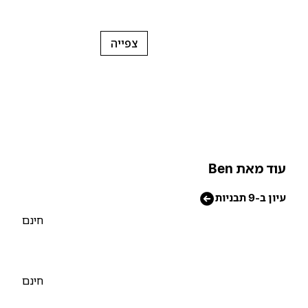
צפייה
וד מאת Ben
יון ב-9 תבניות
חינם
חינם