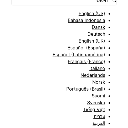
English (US)
Bahasa Indonesia
Dansk
Deutsch
English (UK)
Español (España)
Español (Latinoamérica)
Français (France)
Italiano
Nederlands
Norsk
Português (Brasil)
Suomi
Svenska
Tiếng Việt
עברית
العربية