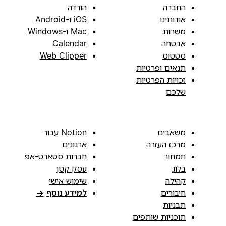
החברה
הורדה
אודותינו
iOS ו-Android
משרות
Mac ו-Windows
אבטחה
Calendar
סטטוס
Web Clipper
תנאים ופרטיות
זכויות הפרטיות
שלכם
משאבים
Notion עבור
מרכז העזרה
ארגונים
תמחור
חברות סטארט-אפ
בלוג
עסק קטן
קהילה
שימוש אישי
חיבורים
למידע נוסף
→
תבניות
תוכניות שותפים