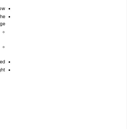
ow.
the
ge.
ed.
ht.