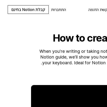
שת הדגמה
התחברות
קבלת Notion בחינם
How to crea
When you're writing or taking note
Notion guide, we'll show you ho
your keyboard. Ideal for Notion