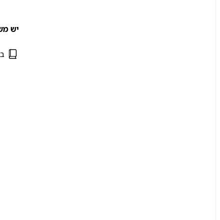
יש מש
בי