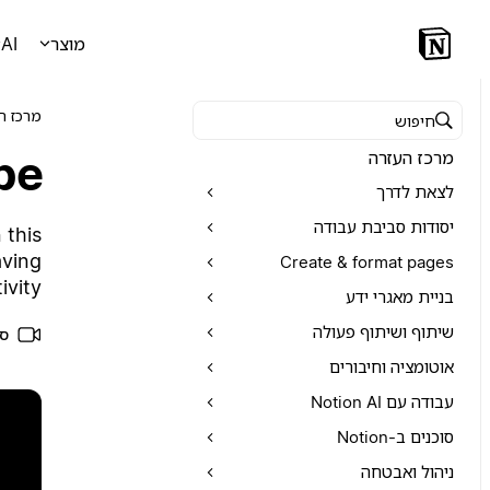
מוצר
AI
מרכז ה
חיפוש במרכז העזרה
pe
מרכז העזרה
לצאת לדרך
יסודות סביבת עבודה
 this
aving
Create & format pages
vity.
בניית מאגרי ידע
שיתוף ושיתוף פעולה
סר
אוטומציה וחיבורים
עבודה עם Notion AI
סוכנים ב-Notion
ניהול ואבטחה