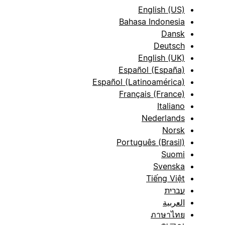
English (US)
Bahasa Indonesia
Dansk
Deutsch
English (UK)
Español (España)
Español (Latinoamérica)
Français (France)
Italiano
Nederlands
Norsk
Português (Brasil)
Suomi
Svenska
Tiếng Việt
עברית
العربية
ภาษาไทย