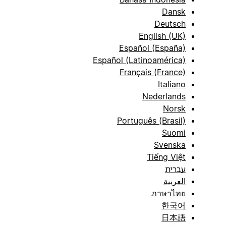
Dansk
Deutsch
English (UK)
Español (España)
Español (Latinoamérica)
Français (France)
Italiano
Nederlands
Norsk
Português (Brasil)
Suomi
Svenska
Tiếng Việt
עברית
العربية
ภาษาไทย
한국어
日本語