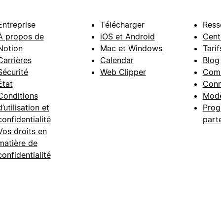
Entreprise
Télécharger
Ress
À propos de
iOS et Android
Cent
Notion
Mac et Windows
Tarif
Carrières
Calendar
Blog
Sécurité
Web Clipper
Com
État
Conn
Conditions
Modè
d’utilisation et
Prog
confidentialité
part
Vos droits en
matière de
confidentialité