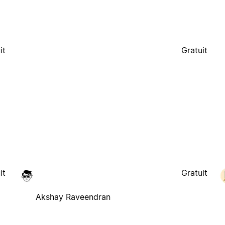
it
Gratuit
it
Gratuit
Akshay Raveendran