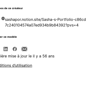
os de ce créateur
sashapor.notion.site/Sasha-s-Portfolio-c86cd
7c240104574a07ed934b9b84392?pvs=4
ger ce modèle
ière mise à jour le il y a 56 ans
itions d’utilisation