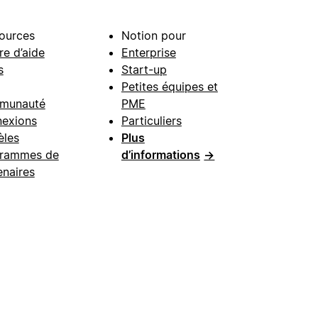
ources
Notion pour
re d’aide
Enterprise
s
Start-up
Petites équipes et
munauté
PME
exions
Particuliers
les
Plus
rammes de
d’informations
→
enaires