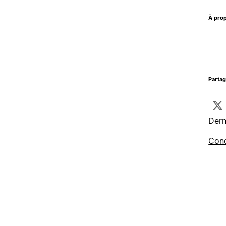
À prop
Parta
Dern
Cond