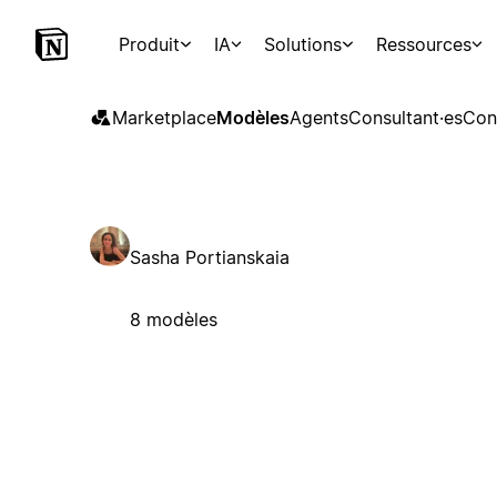
Produit
IA
Solutions
Ressources
Marketplace
Modèles
Agents
Consultant·es
Con
Sasha Portianskaia
8 modèles