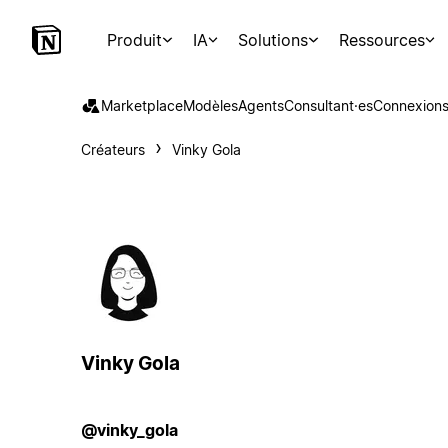
Produit
IA
Solutions
Ressources
Marketplace
Modèles
Agents
Consultant·es
Connexion
Créateurs
Vinky Gola
Vinky Gola
@vinky_gola