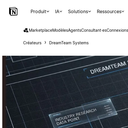
Produit
IA
Solutions
Ressources
Marketplace
Modèles
Agents
Consultant·es
Connexion
Créateurs
DreamTeam Systems