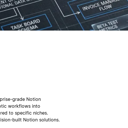
rprise-grade Notion
tic workflows into
ed to specific niches.
sion-built Notion solutions.