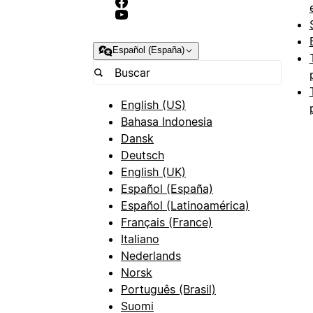
Español (España)
English (US)
Bahasa Indonesia
Dansk
Deutsch
English (UK)
Español (España)
Español (Latinoamérica)
Français (France)
Italiano
Nederlands
Norsk
Português (Brasil)
Suomi