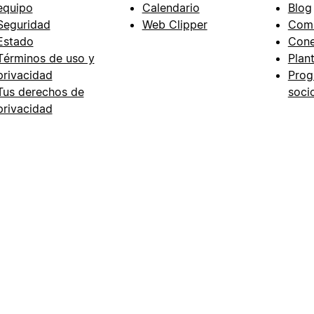
equipo
Calendario
Blog
Seguridad
Web Clipper
Com
Estado
Cone
Términos de uso y
Plant
privacidad
Prog
Tus derechos de
soci
privacidad