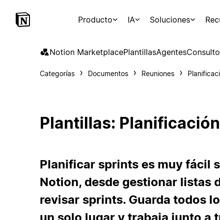
Producto
IA
Soluciones
Rec
Notion Marketplace
Plantillas
Agentes
Consulto
Categorías
Documentos
Reuniones
Planificac
Plantillas: Planificación
Planificar sprints es muy fácil 
Notion, desde gestionar listas 
revisar sprints. Guarda todos l
un solo lugar y trabaja junto a 