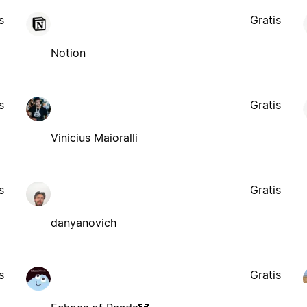
s
Gratis
Notion
s
Gratis
Vinicius Maioralli
s
Gratis
danyanovich
s
Gratis