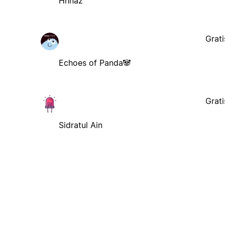
Hnnaz
Grati
Echoes of Panda🐼
Grati
Sidratul Ain