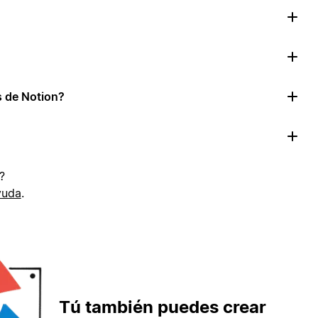
as de Notion?
?
yuda
.
Tú también puedes crear