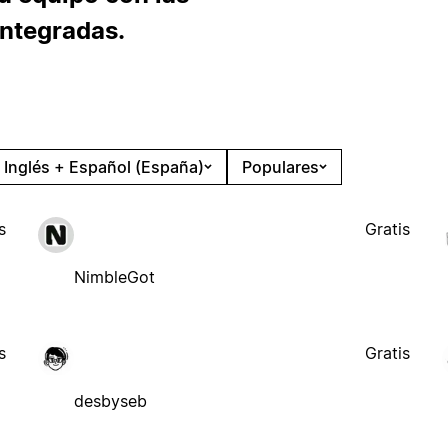
integradas.
Inglés + Español (España)
Populares
s
Gratis
NimbleGot
s
Gratis
desbyseb