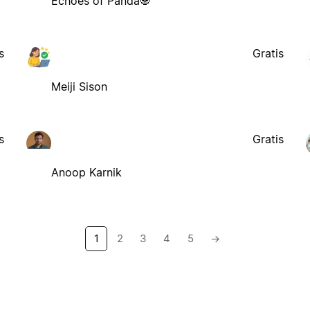
Echoes of Panda🐼
s
Gratis
Meiji Sison
s
Gratis
Anoop Karnik
1
2
3
4
5
→