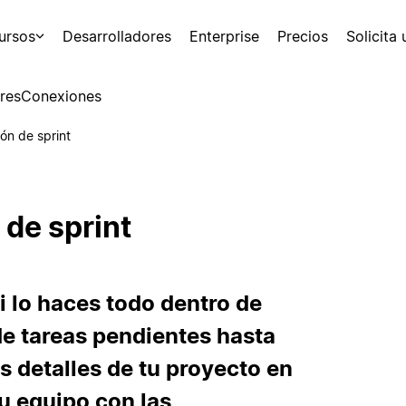
ursos
Desarrolladores
Enterprise
Precios
Solicita
res
Conexiones
ión de sprint
 de sprint
si lo haces todo dentro de
de tareas pendientes hasta
os detalles de tu proyecto en
tu equipo con las