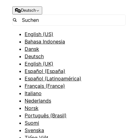
Deutsch
English (US)
Bahasa Indonesia
Dansk
Deutsch
English (UK)
Español (España)
Español (Latinoamérica)
Français (France)
Italiano
Nederlands
Norsk
Português (Brasil)
Suomi
Svenska
Tiếng Việt