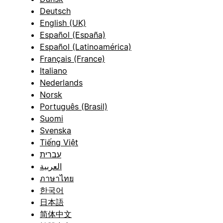
Deutsch
English (UK)
Español (España)
Español (Latinoamérica)
Français (France)
Italiano
Nederlands
Norsk
Português (Brasil)
Suomi
Svenska
Tiếng Việt
עברית
العربية
ภาษาไทย
한국어
日本語
简体中文