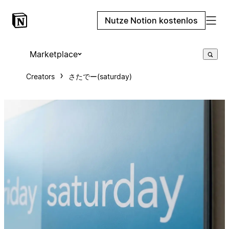
Nutze Notion kostenlos
Marketplace
Creators
さたでー(saturday)