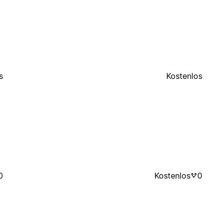
s
Kostenlos
0
Kostenlos
0