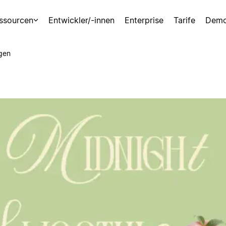
ssourcen
Entwickler/-innen
Enterprise
Tarife
Demo
gen