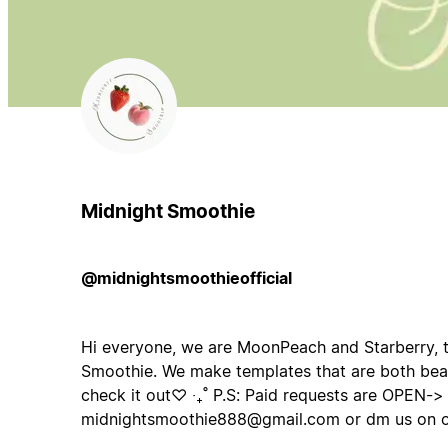
Midnight Smoothie
@midnightsmoothieofficial
Hi everyone, we are MoonPeach and Starberry, t
Smoothie. We make templates that are both beau
check it out♡ ‧₊˚ P.S: Paid requests are OPEN-> 
midnightsmoothie888@gmail.com
or dm us on o