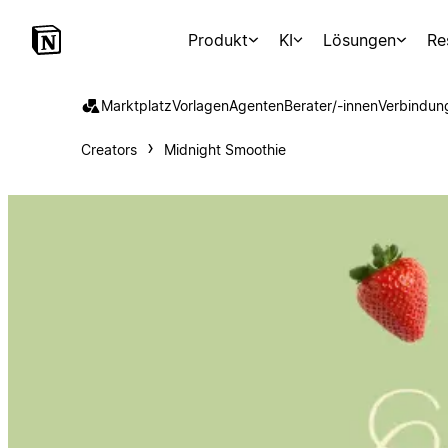
Produkt
KI
Lösungen
Re
Marktplatz
Vorlagen
Agenten
Berater/-innen
Verbindun
Creators
Midnight Smoothie